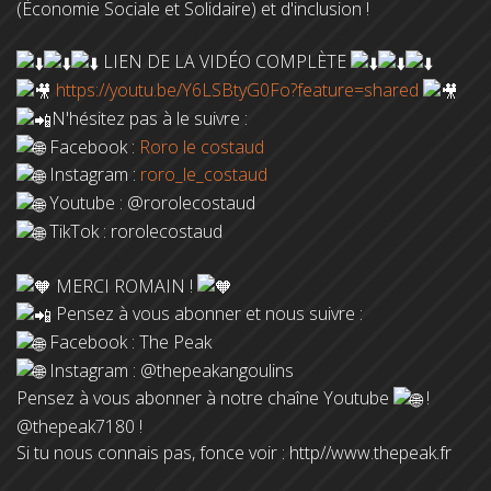
(Économie Sociale et Solidaire) et d'inclusion !
LIEN DE LA VIDÉO COMPLÈTE
https://youtu.be/Y6LSBtyG0Fo?feature=shared
N'hésitez pas à le suivre :
Facebook :
Roro le costaud
Instagram : ‪
roro_le_costaud
Youtube : ‪@rorolecostaud‬
TikTok : rorolecostaud
MERCI ROMAIN !
Pensez à vous abonner et nous suivre :
Facebook : The Peak
Instagram : @thepeakangoulins
Pensez à vous abonner à notre chaîne Youtube
!
‪@thepeak7180‬ !
Si tu nous connais pas, fonce voir : http//www.thepeak.fr